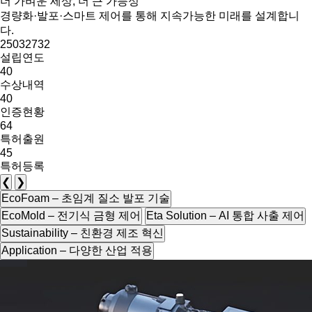
더 가벼운 세상, 더 큰 가능성
경량화·발포·스마트 제어를 통해 지속가능한 미래를 설계합니
다.
2
5
0
3
2
7
3
2
설립연도
4
0
수상내역
4
0
인증현황
6
4
특허출원
4
5
특허등록
❮
❯
EcoFoam – 초임계 질소 발포 기술
EcoMold – 전기식 금형 제어
Eta Solution – AI 통합 사출 제어
Sustainability – 친환경 제조 혁신
Application – 다양한 산업 적용